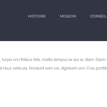
HISTOIRE
MISSION
CONSEIL
 turpis orci finibus felis, mattis tempus ex dui ac diam. Eti
d risus vehicula, tincidunt sem vel, dignissim orci. Cras portti