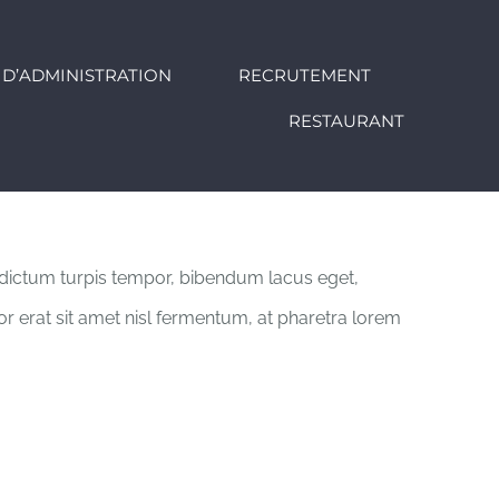
 D’ADMINISTRATION
RECRUTEMENT
RESTAURANT
am dictum turpis tempor, bibendum lacus eget,
tor erat sit amet nisl fermentum, at pharetra lorem