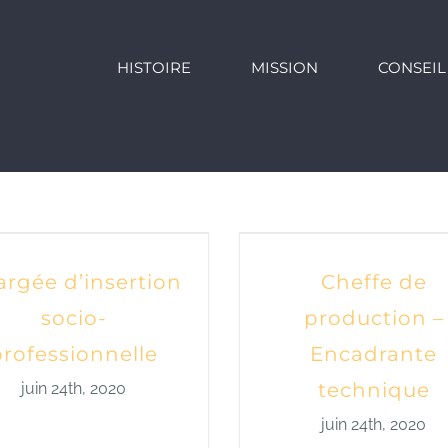
HISTOIRE
MISSION
CONSEIL
rgée d’insertion
Cheffe de
socio-
production –
professionnelle
Encadrante
technique
juin 24th, 2020
juin 24th, 2020