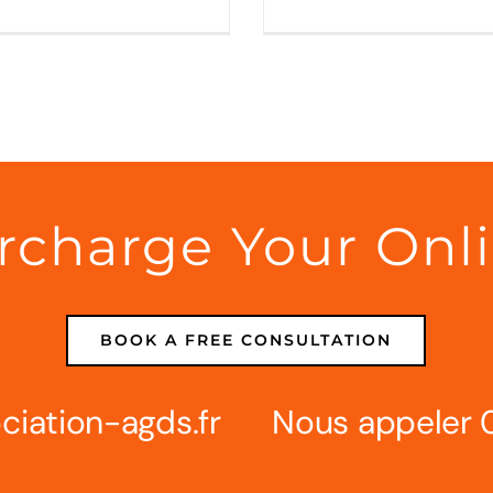
ercharge Your Onl
BOOK A FREE CONSULTATION
iation-agds.
fr
Nous appeler 