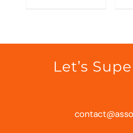
Let’s Sup
contact
@assoc