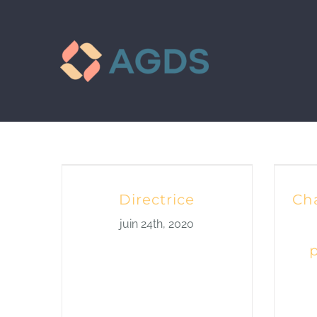
Passer
au
contenu
Directrice
Cha
juin 24th, 2020