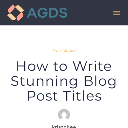
Passer
au
Tog
contenu
Nav
HISTOIRE
Non classé
MISSION
How to Write
CONSEIL D’ADMINISTRATION
Stunning Blog
Post Titles
RECRUTEMENT
RESTAURANT
kristchee