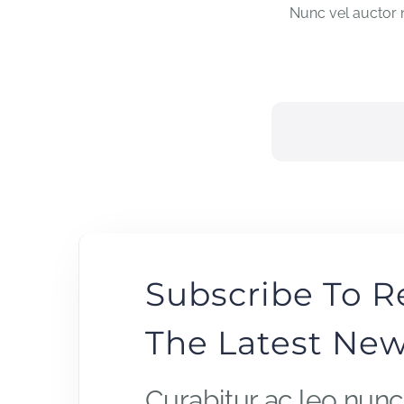
Nunc vel auctor n
Subscribe To R
The Latest Ne
Curabitur ac leo nunc