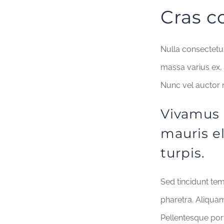
Cras c
Nulla consectetur
massa varius ex, 
Nunc vel auctor n
Vivamus m
mauris el
turpis.
Sed tincidunt tem
pharetra. Aliquam 
Pellentesque port