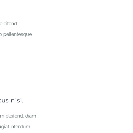
eleifend.
io pellentesque
us nisi.
um eleifend, diam
ugiat interdum.