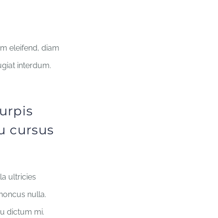
um eleifend, diam
ugiat interdum.
urpis
u cursus
a ultricies
rhoncus nulla.
eu dictum mi.