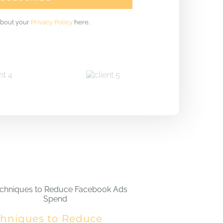
about your
Privacy Policy
here.
chniques to Reduce
5 Expert Tips