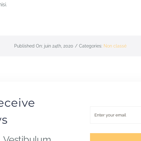
isi.
Published On: juin 24th, 2020
/
Categories:
Non classé
eceive
ws
. Vestibulum