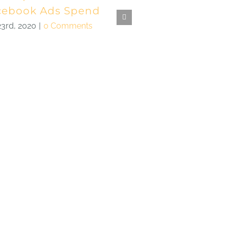
cebook Ads Spend
Engagement
Instagram
 23rd, 2020
|
0 Comments
juin 23rd, 2020
|
0 