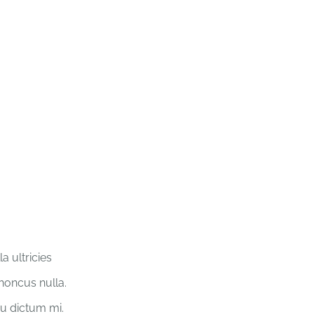
a ultricies
rhoncus nulla.
eu dictum mi.