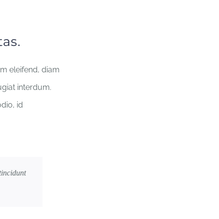
tas.
um eleifend, diam
ugiat interdum.
dio, id
tincidunt