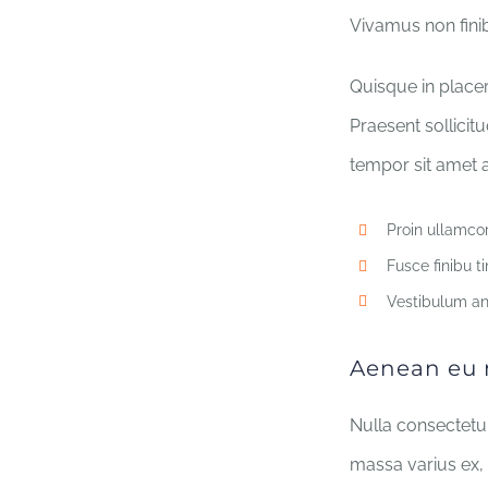
Vivamus non finib
Quisque in placer
Praesent sollicit
tempor sit amet at
Proin ullamco
Fusce finibu 
Vestibulum an
Aenean eu m
Nulla consectetur
massa varius ex, 