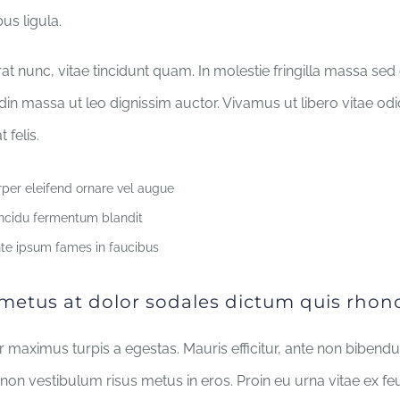
us ligula.
at nunc, vitae tincidunt quam. In molestie fringilla massa sed 
udin massa ut leo dignissim auctor. Vivamus ut libero vitae od
 felis.
rper eleifend ornare vel augue
tincidu fermentum blandit
te ipsum fames in faucibus
etus at dolor sodales dictum quis rhonc
 maximus turpis a egestas. Mauris efficitur, ante non bibend
non vestibulum risus metus in eros. Proin eu urna vitae ex fe